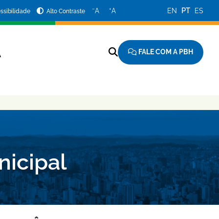
−
+
A
A
EN
PT
ES
ssibilidade
Alto Contraste
FALE COM A PBH
A
nicipal