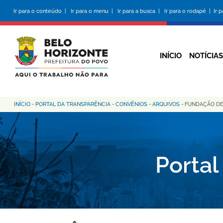
Pular
Ir para o conteúdo |
Ir para o menu |
Ir para a busca |
Ir para o rodapé |
Ir 
para
o
conteúdo
principal
INÍCIO
NOTÍCIAS
INÍCIO
-
PORTAL DA TRANSPARÊNCIA
-
CONVÊNIOS
-
ARQUIVOS
-
FUNDAÇÃO DE
Trilha
de
navegação
Portal