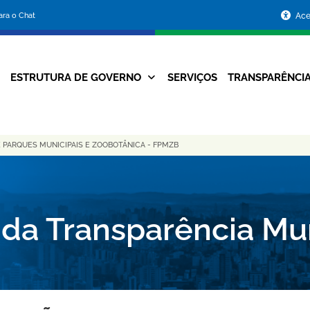
Portal
para o Chat
Ace
da
Prefeitura
ESTRUTURA DE GOVERNO
SERVIÇOS
TRANSPARÊNCI
Navegação
de
Principal
Belo
 PARQUES MUNICIPAIS E ZOOBOTÂNICA - FPMZB
Horizonte
 da Transparência Mu