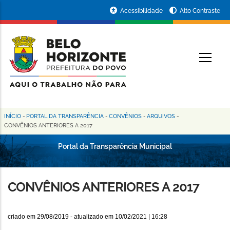
Pular
Portal
Acessibilidade
Alto Contraste
para
da
o
conteúdo
Prefeitura
O
principal
de
Belo
Horizonte
INÍCIO
-
PORTAL DA TRANSPARÊNCIA
-
CONVÊNIOS
-
ARQUIVOS
-
Trilha
CONVÊNIOS ANTERIORES A 2017
de
Portal da Transparência Municipal
navegação
CONVÊNIOS ANTERIORES A 2017
criado em
29/08/2019
- atualizado em
10/02/2021 | 16:28