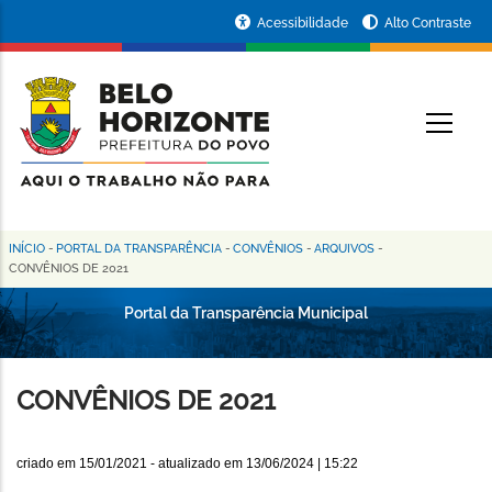
Pular
Portal
Acessibilidade
Alto Contraste
para
da
o
conteúdo
Prefeitura
O
principal
de
Belo
Horizonte
INÍCIO
-
PORTAL DA TRANSPARÊNCIA
-
CONVÊNIOS
-
ARQUIVOS
-
Trilha
CONVÊNIOS DE 2021
de
Portal da Transparência Municipal
navegação
CONVÊNIOS DE 2021
criado em
15/01/2021
- atualizado em
13/06/2024 | 15:22