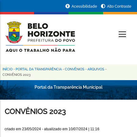
Pular
Portal
Acessibilidade
Alto Contraste
para
da
o
conteúdo
Prefeitura
O
principal
de
Belo
Horizonte
INÍCIO
-
PORTAL DA TRANSPARÊNCIA
-
CONVÊNIOS
-
ARQUIVOS
-
Trilha
CONVÊNIOS 2023
de
Portal da Transparência Municipal
navegação
CONVÊNIOS 2023
criado em
23/05/2024
- atualizado em
10/07/2024 | 11:16