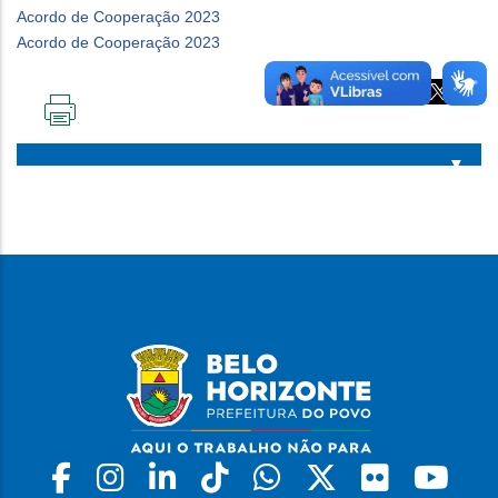
Acordo de Cooperação 2023
Acordo de Cooperação 2023
IMPRIMIR
ESTA
PÁGINA
Facebook
Instagram
Linkedin
Tiktok
Whatsapp
X
Flickr
Yo