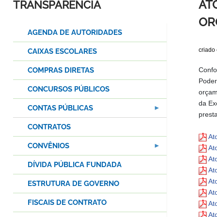
AT
TRANSPARÊNCIA
OR
AGENDA DE AUTORIDADES
criado
CAIXAS ESCOLARES
COMPRAS DIRETAS
Confo
Poder
CONCURSOS PÚBLICOS
orçam
da Ex
CONTAS PÚBLICAS
prest
CONTRATOS
At
CONVÊNIOS
At
At
DÍVIDA PÚBLICA FUNDADA
At
At
ESTRUTURA DE GOVERNO
At
FISCAIS DE CONTRATO
At
At