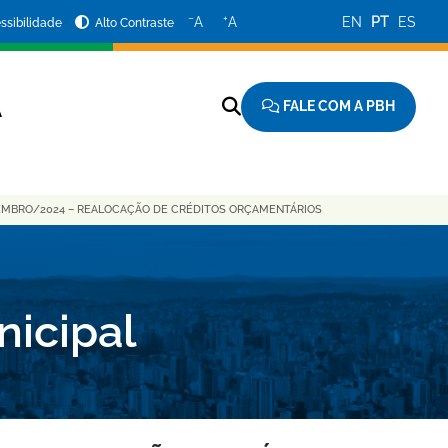
−
+
A
A
EN
PT
ES
ssibilidade
Alto Contraste
FALE COM A PBH
A
EMBRO/2024 – REALOCAÇÃO DE CRÉDITOS ORÇAMENTÁRIOS
nicipal