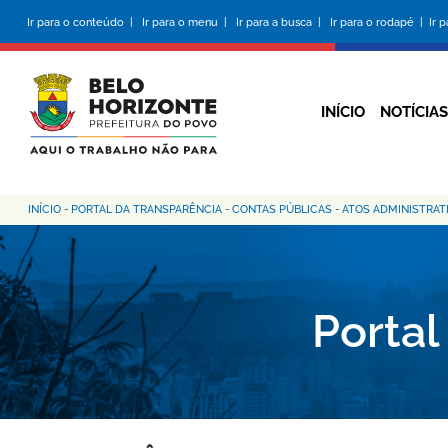
Pular
Ir para o conteúdo |
Ir para o menu |
Ir para a busca |
Ir para o rodapé |
Ir 
para
o
conteúdo
principal
INÍCIO
NOTÍCIAS
INÍCIO
-
PORTAL DA TRANSPARÊNCIA
-
CONTAS PÚBLICAS
-
ATOS ADMINISTRAT
Trilha
de
navegação
Portal