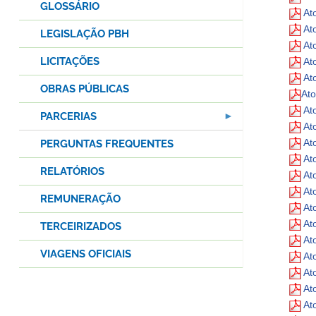
GLOSSÁRIO
At
At
LEGISLAÇÃO PBH
At
LICITAÇÕES
At
At
OBRAS PÚBLICAS
Ato
At
PARCERIAS
At
At
PERGUNTAS FREQUENTES
At
RELATÓRIOS
At
At
REMUNERAÇÃO
At
At
TERCEIRIZADOS
At
VIAGENS OFICIAIS
At
At
Ato
At