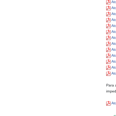
At
At
At
At
At
At
At
At
At
At
At
At
At
Para 
imped
At