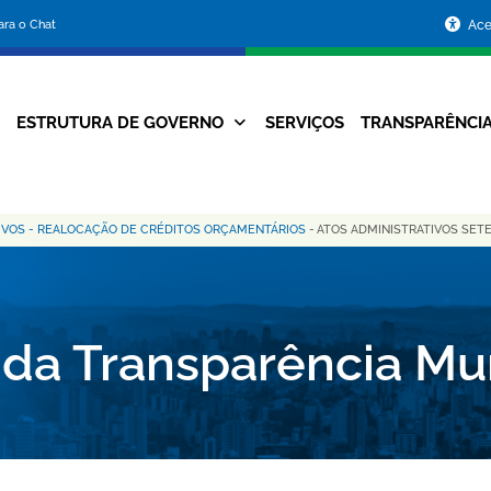
Portal
para o Chat
Ace
da
Prefeitura
ESTRUTURA DE GOVERNO
SERVIÇOS
TRANSPARÊNCI
Navegação
de
Principal
Belo
IVOS - REALOCAÇÃO DE CRÉDITOS ORÇAMENTÁRIOS
-
ATOS ADMINISTRATIVOS SET
Horizonte
 da Transparência Mu