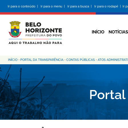
Pular
Ir para o conteúdo |
Ir para o menu |
Ir para a busca |
Ir para o rodapé |
Ir 
para
o
conteúdo
principal
INÍCIO
NOTÍCIAS
INÍCIO
-
PORTAL DA TRANSPARÊNCIA
-
CONTAS PÚBLICAS
-
ATOS ADMINISTRAT
Trilha
de
navegação
Portal