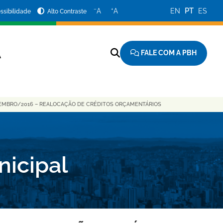
−
+
A
A
EN
PT
ES
ssibilidade
Alto Contraste
FALE COM A PBH
A
EMBRO/2016 – REALOCAÇÃO DE CRÉDITOS ORÇAMENTÁRIOS
nicipal