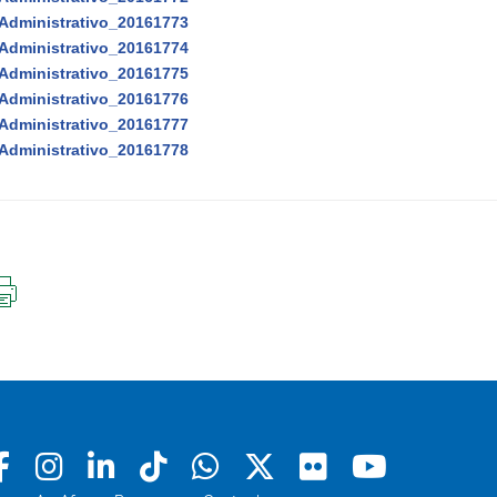
Administrativo_20161773
Administrativo_20161774
Administrativo_20161775
Administrativo_20161776
Administrativo_20161777
Administrativo_20161778
IMPRIMIR
ESTA
PÁGINA
Facebook
Instagram
Linkedin
Tiktok
Whatsapp
X
Flickr
Youtu