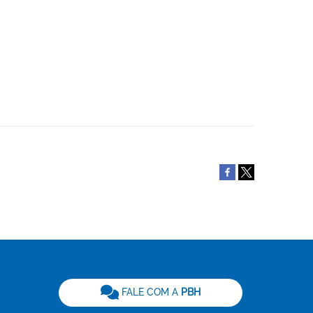
be
FALE COM A
PBH