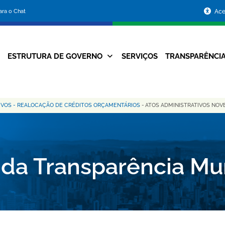
Portal
para o Chat
Ace
da
Prefeitura
ESTRUTURA DE GOVERNO
SERVIÇOS
TRANSPARÊNCI
Navegação
de
Principal
Belo
IVOS - REALOCAÇÃO DE CRÉDITOS ORÇAMENTÁRIOS
-
ATOS ADMINISTRATIVOS NOV
Horizonte
 da Transparência Mu