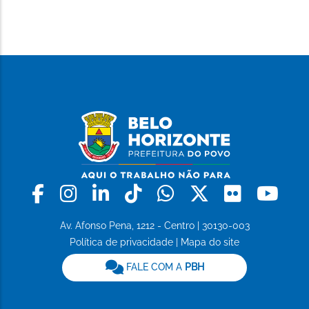
PÁGINA
Facebook
Instagram
Linkedin
Tiktok
Whatsapp
X
Flickr
Yo
Av. Afonso Pena, 1212 - Centro | 30130-003
Política de privacidade
|
Mapa do site
FALE COM A
PBH