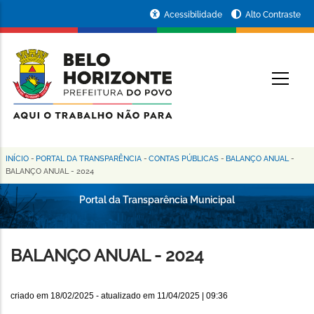
Pular
Portal
Acessibilidade
Alto Contraste
para
da
o
conteúdo
Prefeitura
O
principal
de
Belo
Horizonte
INÍCIO
-
PORTAL DA TRANSPARÊNCIA
-
CONTAS PÚBLICAS
-
BALANÇO ANUAL
-
Trilha
BALANÇO ANUAL - 2024
de
Portal da Transparência Municipal
navegação
BALANÇO ANUAL - 2024
criado em
18/02/2025
- atualizado em
11/04/2025 | 09:36