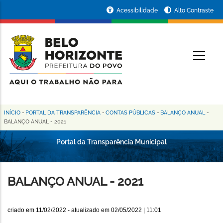
Pular
Portal
Acessibilidade
Alto Contraste
para
da
o
conteúdo
Prefeitura
O
principal
de
Belo
Horizonte
INÍCIO
-
PORTAL DA TRANSPARÊNCIA
-
CONTAS PÚBLICAS
-
BALANÇO ANUAL
-
Trilha
BALANÇO ANUAL - 2021
de
Portal da Transparência Municipal
navegação
BALANÇO ANUAL - 2021
criado em
11/02/2022
- atualizado em
02/05/2022 | 11:01