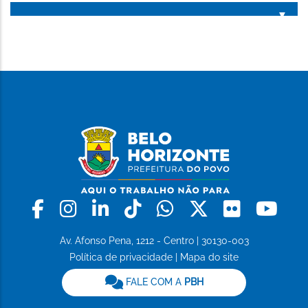
ESTA
PÁGINA
Facebook
Instagram
Linkedin
Tiktok
Whatsapp
X
Flickr
Yo
Av. Afonso Pena, 1212 - Centro | 30130-003
Política de privacidade
|
Mapa do site
FALE COM A
PBH