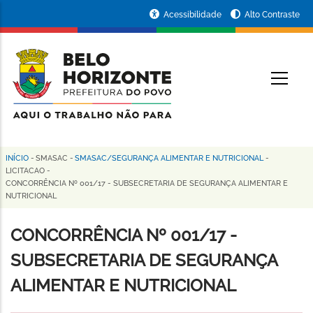
Pular
Portal
Acessibilidade
Alto Contraste
para
da
o
conteúdo
Prefeitura
O
principal
de
Belo
Horizonte
INÍCIO
-
SMASAC
-
SMASAC/SEGURANÇA ALIMENTAR E NUTRICIONAL
-
Trilha
LICITACAO
-
CONCORRÊNCIA Nº 001/17 - SUBSECRETARIA DE SEGURANÇA ALIMENTAR E
de
NUTRICIONAL
navegação
CONCORRÊNCIA Nº 001/17 -
SUBSECRETARIA DE SEGURANÇA
ALIMENTAR E NUTRICIONAL