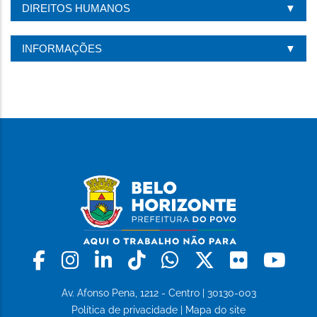
DIREITOS HUMANOS
INFORMAÇÕES
Facebook
Instagram
Linkedin
Tiktok
Whatsapp
X
Flickr
Yo
Av. Afonso Pena, 1212 - Centro | 30130-003
Política de privacidade
|
Mapa do site