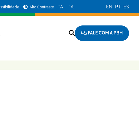
−
+
A
A
EN
PT
ES
ssibilidade
Alto Contraste
FALE COM A PBH
A