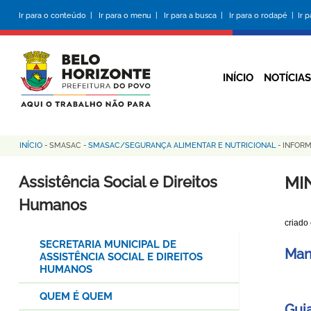
Pular
Ir para o conteúdo |
Ir para o menu |
Ir para a busca |
Ir para o rodapé |
Ir 
para
o
conteúdo
principal
INÍCIO
NOTÍCIAS
INÍCIO
-
SMASAC
-
SMASAC/SEGURANÇA ALIMENTAR E NUTRICIONAL
-
INFOR
Trilha
de
Assistência Social e Direitos
MI
navegação
Humanos
criado
SECRETARIA MUNICIPAL DE
Man
ASSISTÊNCIA SOCIAL E DIREITOS
HUMANOS
QUEM É QUEM
Guia