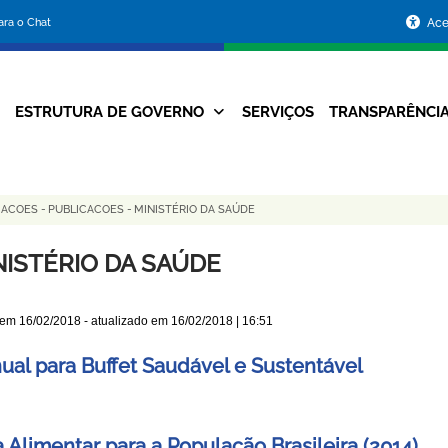
Portal
para o Chat
Ace
da
Prefeitura
ESTRUTURA DE GOVERNO
SERVIÇOS
TRANSPARÊNCI
Navegação
de
Principal
Belo
MACOES
-
PUBLICACOES
-
MINISTÉRIO DA SAÚDE
Horizonte
NISTÉRIO DA SAÚDE
 em
16/02/2018
- atualizado em
16/02/2018 | 16:51
ual para Buffet Saudável e Sustentável
 Alimentar para a População Brasileira (2014)