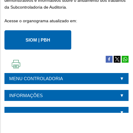
demonstrativos e informativos sobre o andamento dos trabalhos
da Subcontroladoria de Auditoria.
Acesse o organograma atualizado em:
SIOM | PBH
IMPRIMIR
ESTA
MENU CONTROLADORIA
PÁGINA
INFORMAÇÕES