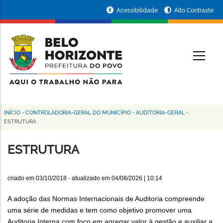
Pular
Portal
Acessibilidade
Alto Contraste
para
da
o
conteúdo
Prefeitura
O
principal
de
Belo
Horizonte
INÍCIO
-
CONTROLADORIA-GERAL DO MUNICÍPIO
-
AUDITORIA-GERAL
-
Trilha
ESTRUTURA
de
ESTRUTURA
navegação
criado em
03/10/2018
- atualizado em
04/08/2026 | 10:14
A adoção das Normas Internacionais de Auditoria compreende
uma série de medidas e tem como objetivo promover uma
Auditoria Interna com foco em agregar valor à gestão e auxiliar a