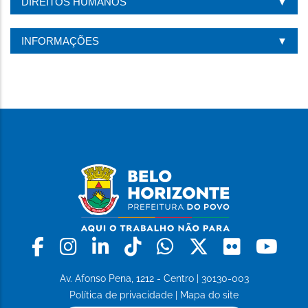
DIREITOS HUMANOS
INFORMAÇÕES
Facebook
Instagram
Linkedin
Tiktok
Whatsapp
X
Flickr
Yo
Av. Afonso Pena, 1212 - Centro | 30130-003
Política de privacidade
|
Mapa do site