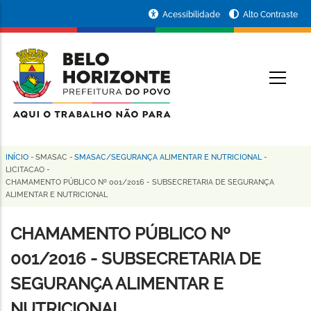
Pular
Portal
Acessibilidade
Alto Contraste
para
da
o
conteúdo
Prefeitura
O
principal
de
Belo
Horizonte
INÍCIO
-
SMASAC
-
SMASAC/SEGURANÇA ALIMENTAR E NUTRICIONAL
-
Trilha
LICITACAO
-
CHAMAMENTO PÚBLICO Nº 001/2016 - SUBSECRETARIA DE SEGURANÇA
de
ALIMENTAR E NUTRICIONAL
navegação
CHAMAMENTO PÚBLICO Nº
001/2016 - SUBSECRETARIA DE
SEGURANÇA ALIMENTAR E
NUTRICIONAL