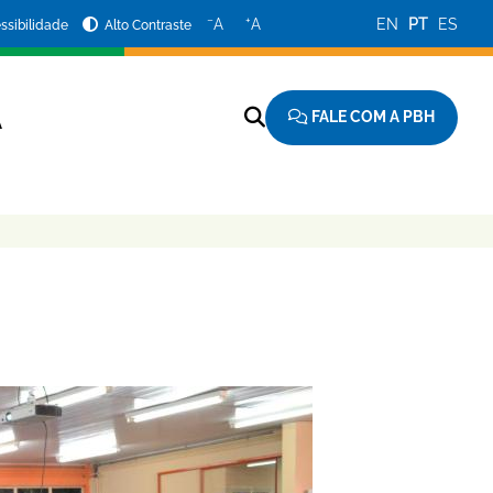
−
+
A
A
EN
PT
ES
ssibilidade
Alto Contraste
FALE COM A PBH
A