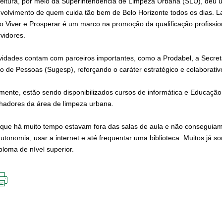
feitura, por meio da Superintendência de Limpeza Urbana (SLU), deu 
volvimento de quem cuida tão bem de Belo Horizonte todos os dias. La
to Viver e Prosperar é um marco na promoção da qualificação profissi
vidores.
ividades contam com parceiros importantes, como a Prodabel, a Secre
 de Pessoas (Sugesp), reforçando o caráter estratégico e colaborativo 
almente, estão sendo disponibilizados cursos de informática e Educação
lhadores da área de limpeza urbana.
 que há muito tempo estavam fora das salas de aula e não conseguiam 
utonomia, usar a internet e até frequentar uma biblioteca. Muitos já
ploma de nível superior.
IMPRIMIR
ESTA
PÁGINA