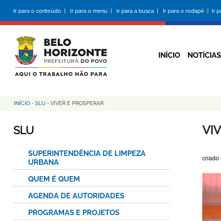
Pular
Ir para o conteúdo |
Ir para o menu |
Ir para a busca |
Ir para o rodapé |
Ir 
para
o
conteúdo
principal
INÍCIO
NOTÍCIAS
INÍCIO
-
SLU
-
VIVER E PROSPERAR
Trilha
de
VI
SLU
navegação
SUPERINTENDÊNCIA DE LIMPEZA
criado
URBANA
QUEM É QUEM
AGENDA DE AUTORIDADES
PROGRAMAS E PROJETOS