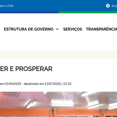
Portal
para o Chat
Ace
da
Prefeitura
ESTRUTURA DE GOVERNO
SERVIÇOS
TRANSPARÊNCI
Navegação
de
Principal
Belo
Horizonte
VER E PROSPERAR
 em
01/04/2026
- atualizado em
21/07/2026 | 10:33