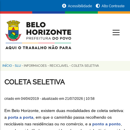
Pular
Portal
Acessibilidade
Alto Contraste
para
da
o
conteúdo
Prefeitura
O
principal
de
Belo
Horizonte
INÍCIO
-
SLU
-
INFORMACOES
-
RECICLAVEL
-
COLETA SELETIVA
Trilha
de
COLETA SELETIVA
navegação
criado em
04/04/2019
- atualizado em
21/07/2026 | 10:58
Em Belo Horizonte, existem duas modalidades de coleta seletiva:
a
porta a porta
, em que o caminhão passa recolhendo os
recicláveis nas residências ou no comércio, e a
ponto a ponto
,