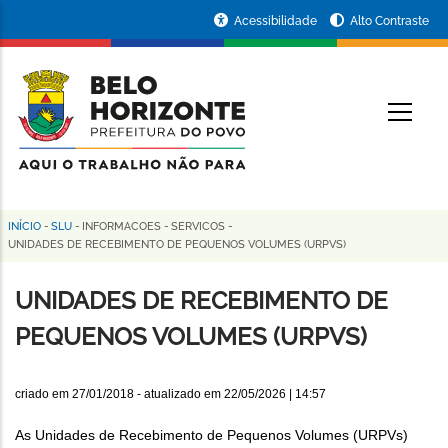
Pular
Portal
Acessibilidade
Alto Contraste
para
da
o
conteúdo
Prefeitura
O
principal
de
Belo
Horizonte
INÍCIO
-
SLU
-
INFORMACOES
-
SERVICOS
-
Trilha
UNIDADES DE RECEBIMENTO DE PEQUENOS VOLUMES (URPVS)
de
UNIDADES DE RECEBIMENTO DE
navegação
PEQUENOS VOLUMES (URPVS)
criado em
27/01/2018
- atualizado em
22/05/2026 | 14:57
As Unidades de Recebimento de Pequenos Volumes (URPVs)