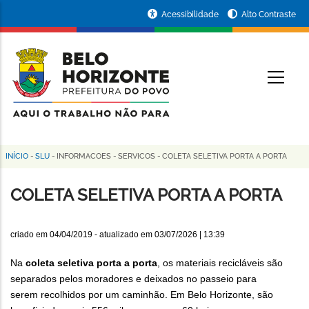
Pular
Portal
Acessibilidade
Alto Contraste
para
da
o
conteúdo
Prefeitura
O
principal
de
Belo
Horizonte
INÍCIO
-
SLU
-
INFORMACOES
-
SERVICOS
-
COLETA SELETIVA PORTA A PORTA
Trilha
de
COLETA SELETIVA PORTA A PORTA
navegação
criado em
04/04/2019
- atualizado em
03/07/2026 | 13:39
Na
coleta seletiva porta a porta
, os materiais recicláveis são
separados pelos moradores e deixados no passeio para
serem recolhidos por um caminhão. Em Belo Horizonte, são