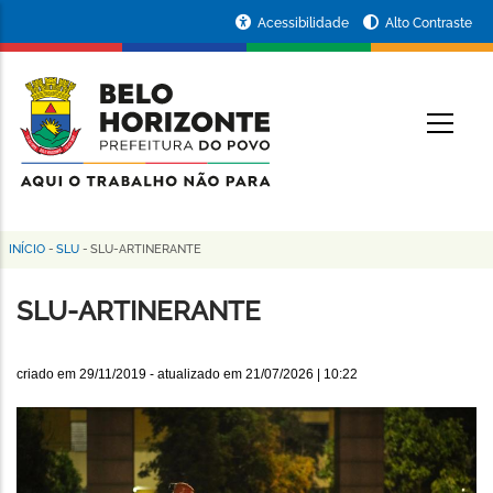
Pular
Portal
Acessibilidade
Alto Contraste
para
da
o
conteúdo
Prefeitura
O
principal
de
Belo
Horizonte
INÍCIO
-
SLU
-
SLU-ARTINERANTE
Trilha
de
SLU-ARTINERANTE
navegação
criado em
29/11/2019
- atualizado em
21/07/2026 | 10:22