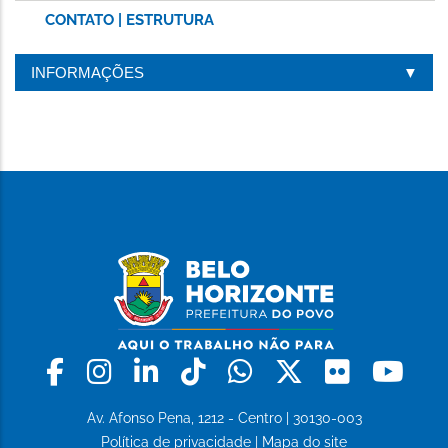
CONTATO | ESTRUTURA
INFORMAÇÕES
Facebook
Instagram
Linkedin
Tiktok
Whatsapp
X
Flickr
Yo
Av. Afonso Pena, 1212 - Centro | 30130-003
Política de privacidade
|
Mapa do site