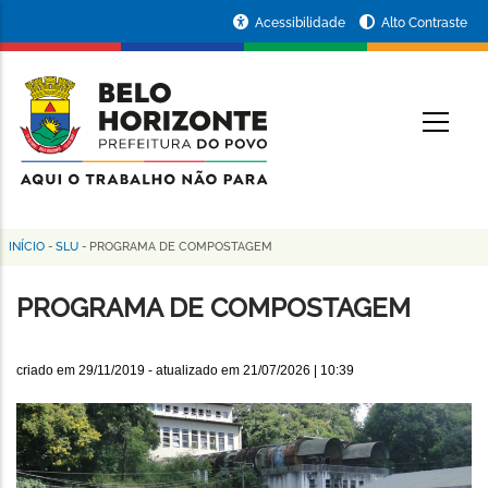
Pular
Portal
Acessibilidade
Alto Contraste
para
da
o
conteúdo
Prefeitura
O
principal
de
Belo
Horizonte
INÍCIO
-
SLU
-
PROGRAMA DE COMPOSTAGEM
Trilha
de
PROGRAMA DE COMPOSTAGEM
navegação
criado em
29/11/2019
- atualizado em
21/07/2026 | 10:39