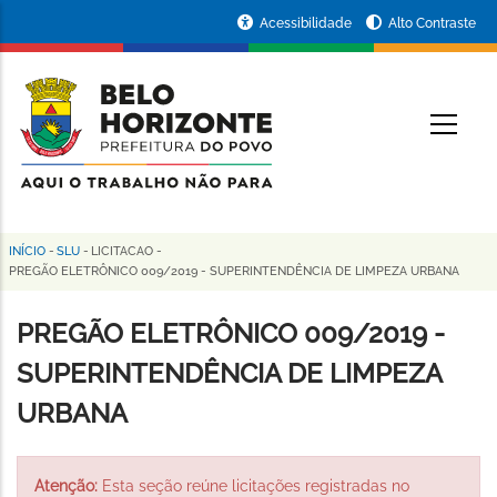
Pular
Portal
Acessibilidade
Alto Contraste
para
da
o
conteúdo
Prefeitura
O
principal
de
Belo
Horizonte
INÍCIO
-
SLU
-
LICITACAO
-
Trilha
PREGÃO ELETRÔNICO 009/2019 - SUPERINTENDÊNCIA DE LIMPEZA URBANA
de
PREGÃO ELETRÔNICO 009/2019 -
navegação
SUPERINTENDÊNCIA DE LIMPEZA
URBANA
Atenção:
Esta seção reúne licitações registradas no