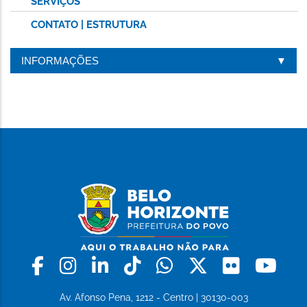
SERVIÇOS
CONTATO | ESTRUTURA
INFORMAÇÕES
Facebook
Instagram
Linkedin
Tiktok
Whatsapp
X
Flickr
Yo
Av. Afonso Pena, 1212 - Centro | 30130-003