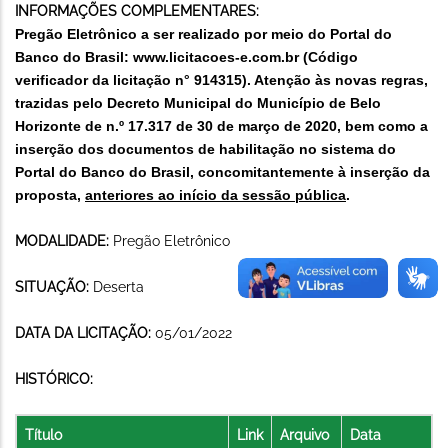
INFORMAÇÕES COMPLEMENTARES:
Pregão Eletrônico a ser realizado por meio do Portal do
Banco do Brasil: www.licitacoes-e.com.br (Código
verificador da licitação n° 914315
). Atenção às novas regras,
trazidas pelo Decreto Municipal do Município de Belo
Horizonte de n.º 17.317 de 30 de março de 2020, bem como a
inserção dos documentos de habilitação no sistema do
Portal do Banco do Brasil, concomitantemente à inserção da
proposta,
anteriores ao início da sessão pública
.
MODALIDADE:
Pregão Eletrônico
SITUAÇÃO:
Deserta
DATA DA LICITAÇÃO:
05/01/2022
HISTÓRICO:
Título
Link
Arquivo
Data