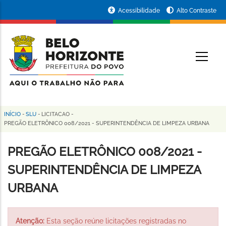
Pular
Portal
Acessibilidade
Alto Contraste
para
da
o
conteúdo
Prefeitura
O
principal
de
Belo
Horizonte
INÍCIO
-
SLU
-
LICITACAO
-
Trilha
PREGÃO ELETRÔNICO 008/2021 - SUPERINTENDÊNCIA DE LIMPEZA URBANA
de
PREGÃO ELETRÔNICO 008/2021 -
navegação
SUPERINTENDÊNCIA DE LIMPEZA
URBANA
Atenção:
Esta seção reúne licitações registradas no