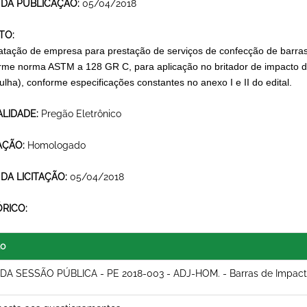
 DA PUBLICAÇÃO:
05/04/2018
TO:
atação de empresa para prestação de serviços de confecção de barras
rme norma ASTM a 128 GR C, para aplicação no britador de impacto 
lha), conforme especificações constantes no anexo I e II do edital.
LIDADE:
Pregão Eletrônico
AÇÃO:
Homologado
 DA LICITAÇÃO:
05/04/2018
ÓRICO:
lo
 DA SESSÃO PÚBLICA - PE 2018-003 - ADJ-HOM. - Barras de Impac