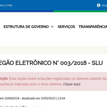
Portal
para o Chat
Ace
da
Prefeitura
ESTRUTURA DE GOVERNO
SERVIÇOS
TRANSPARÊNCI
Navegação
de
Principal
Belo
Horizonte
EGÃO ELETRÔNICO N° 003/2018 - SLU
nção:
Esta seção reúne licitações registradas no sistema anterior da 
itações já migradas para o novo sistema,
clique aqui
.
 em
10/08/2018
- atualizado em
10/02/2022 | 13:04