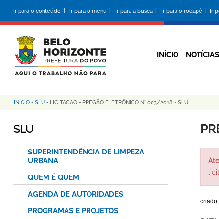
Pular
Ir para o conteúdo |
Ir para o menu |
Ir para a busca |
Ir para o rodapé |
Ir 
para
o
conteúdo
principal
INÍCIO
NOTÍCIAS
INÍCIO
-
SLU
-
LICITACAO
-
PREGÃO ELETRÔNICO N° 003/2018 - SLU
Trilha
de
PR
SLU
navegação
SUPERINTENDÊNCIA DE LIMPEZA
URBANA
Ate
lic
QUEM É QUEM
AGENDA DE AUTORIDADES
criado
PROGRAMAS E PROJETOS