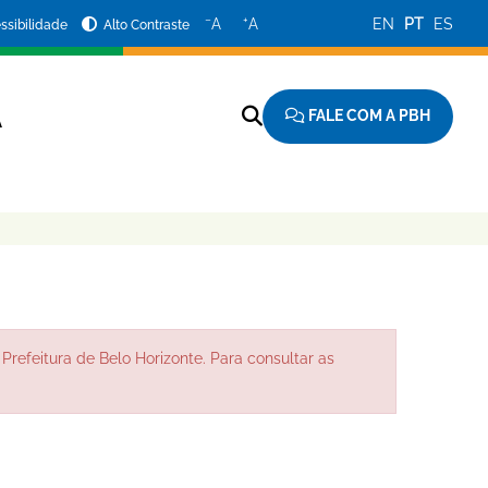
−
+
A
A
EN
PT
ES
ssibilidade
Alto Contraste
FALE COM A PBH
A
Prefeitura de Belo Horizonte. Para consultar as