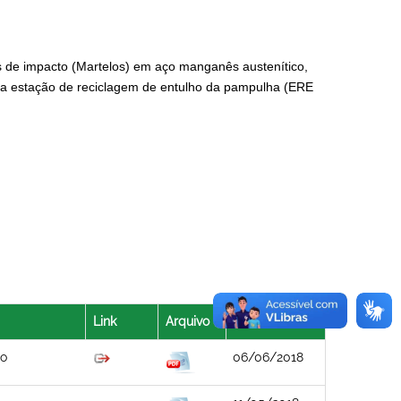
 de impacto (Martelos) em aço manganês austenítico,
da estação de reciclagem de entulho da pampulha (ERE
Link
Arquivo
Data
to
06/06/2018