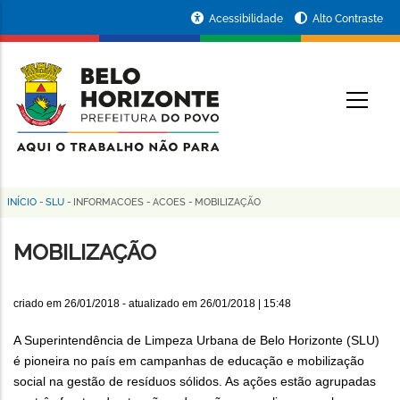
Pular
Portal
Acessibilidade
Alto Contraste
para
da
o
conteúdo
Prefeitura
O
principal
de
Belo
Horizonte
INÍCIO
-
SLU
-
INFORMACOES
-
ACOES
-
MOBILIZAÇÃO
Trilha
de
MOBILIZAÇÃO
navegação
criado em
26/01/2018
- atualizado em
26/01/2018 | 15:48
A Superintendência de Limpeza Urbana de Belo Horizonte (SLU)
é pioneira no país em campanhas de educação e mobilização
social na gestão de resíduos sólidos. As ações estão agrupadas