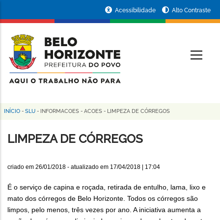
Pular
Portal
Acessibilidade
Alto Contraste
para
da
o
conteúdo
Prefeitura
O
principal
de
Belo
Horizonte
INÍCIO
-
SLU
-
INFORMACOES
-
ACOES
-
LIMPEZA DE CÓRREGOS
Trilha
de
LIMPEZA DE CÓRREGOS
navegação
criado em
26/01/2018
- atualizado em
17/04/2018 | 17:04
É o serviço de capina e roçada, retirada de entulho, lama, lixo e
mato dos córregos de Belo Horizonte. Todos os córregos são
limpos, pelo menos, três vezes por ano. A iniciativa aumenta a