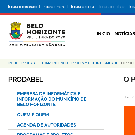
Pular
Ir para o conteúdo |
Ir para o menu |
Ir para a busca |
Ir para o rodapé |
Ir 
para
o
conteúdo
principal
INÍCIO
NOTÍCIAS
INÍCIO
-
PRODABEL
-
TRANSPARÊNCIA
-
PROGRAMA DE INTEGRIDADE
-
O PROG
Trilha
de
O 
PRODABEL
navegação
EMPRESA DE INFORMÁTICA E
criado
INFORMAÇÃO DO MUNICÍPIO DE
BELO HORIZONTE
QUEM É QUEM
AGENDA DE AUTORIDADES