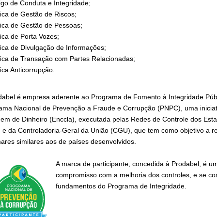
go de Conduta e Integridade;
tica de Gestão de Riscos;
tica de Gestão de Pessoas;
tica de Porta Vozes;
tica de Divulgação de Informações;
tica de Transação com Partes Relacionadas;
tica Anticorrupção.
dabel é empresa aderente ao Programa de Fomento à Integridade Públi
ama Nacional de Prevenção a Fraude e Corrupção (PNPC), uma iniciat
em de Dinheiro (Enccla), executada pelas Redes de Controle dos Esta
 e da Controladoria-Geral da União (CGU), que tem como objetivo a re
ares similares aos de países desenvolvidos.
A marca de participante, concedida à Prodabel, é u
compromisso com a melhoria dos controles, e se c
fundamentos do Programa de Integridade.