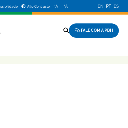
−
+
A
A
EN
PT
ES
ssibilidade
Alto Contraste
FALE COM A PBH
A