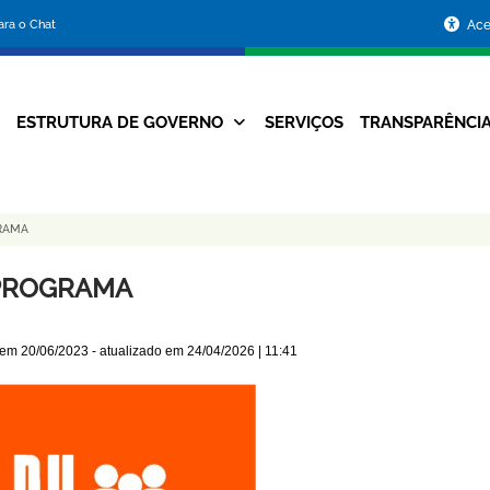
Portal
para o Chat
Ace
da
Prefeitura
ESTRUTURA DE GOVERNO
SERVIÇOS
TRANSPARÊNCI
Navegação
de
Principal
Belo
RAMA
Horizonte
PROGRAMA
 em
20/06/2023
- atualizado em
24/04/2026 | 11:41