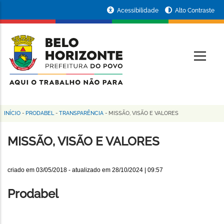
Pular
Portal
Acessibilidade
Alto Contraste
para
da
o
conteúdo
Prefeitura
O
principal
de
Belo
Horizonte
INÍCIO
-
PRODABEL
-
TRANSPARÊNCIA
-
MISSÃO, VISÃO E VALORES
Trilha
de
MISSÃO, VISÃO E VALORES
navegação
criado em
03/05/2018
- atualizado em
28/10/2024 | 09:57
Prodabel