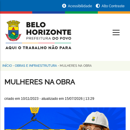
Pular
Portal
Acessibilidade
Alto Contraste
para
da
o
conteúdo
Prefeitura
O
principal
de
Belo
Horizonte
INÍCIO
-
OBRAS E INFRAESTRUTURA
-
MULHERES NA OBRA
Trilha
de
MULHERES NA OBRA
navegação
criado em
10/11/2023
- atualizado em
15/07/2026 | 13:29