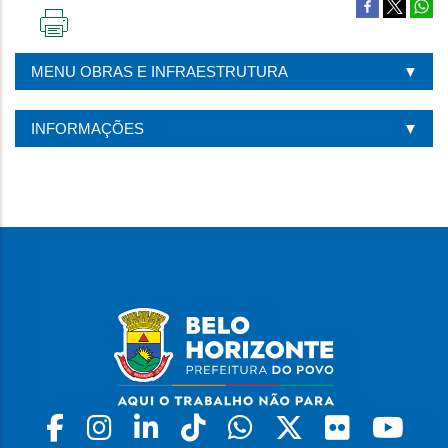
IMPRIMIR
ESTA
MENU OBRAS E INFRAESTRUTURA
PÁGINA
INFORMAÇÕES
Facebook
Instagram
Linkedin
Tiktok
Whatsapp
X
Flickr
Yo