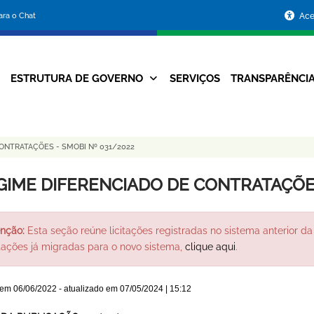
Portal
para o Chat
Ace
da
Prefeitura
ESTRUTURA DE GOVERNO
SERVIÇOS
TRANSPARÊNCI
Navegação
de
Principal
Belo
ONTRATAÇÕES - SMOBI Nº 031/2022
Horizonte
GIME DIFERENCIADO DE CONTRATAÇÕES
nção:
Esta seção reúne licitações registradas no sistema anterior da 
itações já migradas para o novo sistema,
clique aqui
.
 em
06/06/2022
- atualizado em
07/05/2024 | 15:12