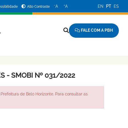
−
+
A
A
EN
PT
ES
ssibilidade
Alto Contraste
FALE COM A PBH
A
 - SMOBI Nº 031/2022
Prefeitura de Belo Horizonte. Para consultar as