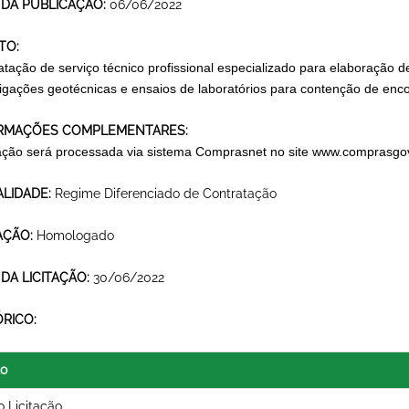
 DA PUBLICAÇÃO:
06/06/2022
TO:
atação de serviço técnico profissional especializado para elaboração d
tigações geotécnicas e ensaios de laboratórios para contenção de enco
RMAÇÕES COMPLEMENTARES:
itação será processada via sistema Comprasnet no site
www.comprasgov
LIDADE:
Regime Diferenciado de Contratação
AÇÃO:
Homologado
 DA LICITAÇÃO:
30/06/2022
ÓRICO:
lo
o Licitação