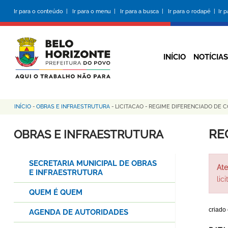
Pular
Ir para o conteúdo |
Ir para o menu |
Ir para a busca |
Ir para o rodapé |
Ir 
para
o
conteúdo
principal
INÍCIO
NOTÍCIAS
INÍCIO
-
OBRAS E INFRAESTRUTURA
-
LICITACAO
-
REGIME DIFERENCIADO DE C
Trilha
de
RE
OBRAS E INFRAESTRUTURA
navegação
SECRETARIA MUNICIPAL DE OBRAS
Ate
E INFRAESTRUTURA
lic
QUEM É QUEM
criado
AGENDA DE AUTORIDADES