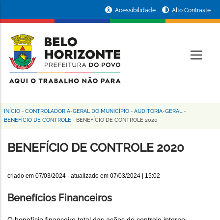
Pular
Portal
Acessibilidade
Alto Contraste
para
da
o
conteúdo
Prefeitura
O
principal
de
Belo
Horizonte
INÍCIO
-
CONTROLADORIA-GERAL DO MUNICÍPIO
-
AUDITORIA-GERAL
-
Trilha
BENEFÍCIO DE CONTROLE
-
BENEFÍCIO DE CONTROLE 2020
de
BENEFÍCIO DE CONTROLE 2020
navegação
criado em
07/03/2024
- atualizado em
07/03/2024 | 15:02
Benefícios Financeiros
O benefício financeiro total das ações de controle interno,