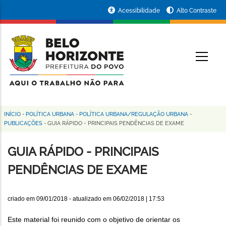
Pular
Portal
Acessibilidade
Alto Contraste
para
da
o
conteúdo
Prefeitura
O
principal
de
Belo
Horizonte
INÍCIO
-
POLÍTICA URBANA
-
POLÍTICA URBANA/REGULAÇÃO URBANA
-
Trilha
PUBLICAÇÕES
-
GUIA RÁPIDO - PRINCIPAIS PENDÊNCIAS DE EXAME
de
GUIA RÁPIDO - PRINCIPAIS
navegação
PENDÊNCIAS DE EXAME
criado em
09/01/2018
- atualizado em
06/02/2018 | 17:53
Este material foi reunido com o objetivo de orientar os