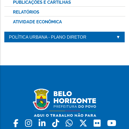
PUBLICAÇÕES E CARTILHAS
RELATÓRIOS
ATIVIDADE ECONÔMICA
POLÍTICA URBANA - PLANO DIRETOR
Facebook
Instagram
Linkedin
Tiktok
Whatsapp
X
Flickr
Yo