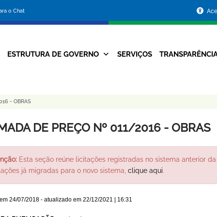
Portal
para o Chat
Ace
da
Prefeitura
ESTRUTURA DE GOVERNO
SERVIÇOS
TRANSPARÊNCI
Navegação
de
Principal
Belo
016 - OBRAS
Horizonte
MADA DE PREÇO Nº 011/2016 - OBRAS
nção:
Esta seção reúne licitações registradas no sistema anterior da 
itações já migradas para o novo sistema,
clique aqui
.
 em
24/07/2018
- atualizado em
22/12/2021 | 16:31