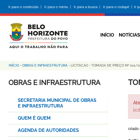
Pular
Ir para o conteúdo |
Ir para o menu |
Ir para a busca |
Ir para o rodapé |
Ir 
para
o
conteúdo
principal
INÍCIO
NOTÍCIAS
INÍCIO
-
OBRAS E INFRAESTRUTURA
-
LICITACAO
-
TOMADA DE PREÇO Nº 011/2
Trilha
de
TO
OBRAS E INFRAESTRUTURA
navegação
SECRETARIA MUNICIPAL DE OBRAS
Ate
E INFRAESTRUTURA
lic
QUEM É QUEM
criado
AGENDA DE AUTORIDADES