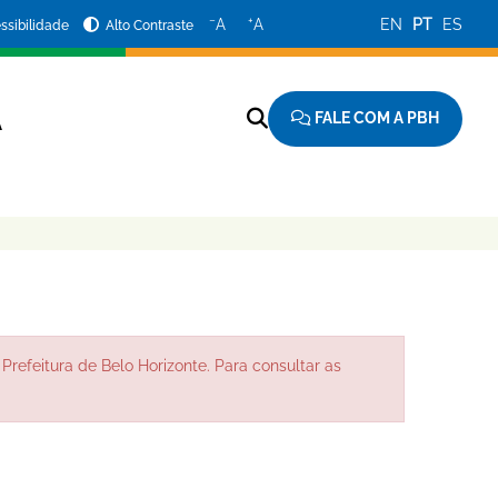
−
+
A
A
EN
PT
ES
ssibilidade
Alto Contraste
FALE COM A PBH
A
Prefeitura de Belo Horizonte. Para consultar as