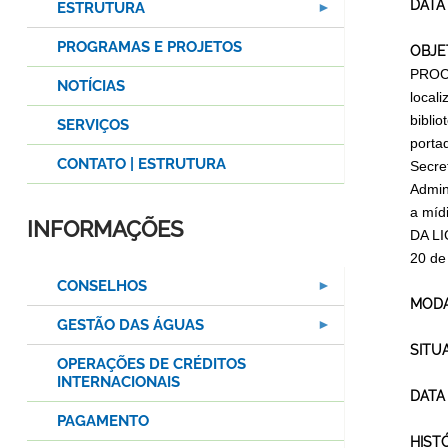
DATA
ESTRUTURA
PROGRAMAS E PROJETOS
OBJE
PROCE
NOTÍCIAS
local
bibli
SERVIÇOS
porta
CONTATO | ESTRUTURA
Secre
Admin
a míd
INFORMAÇÕES
DA LI
20 de
CONSELHOS
MODA
GESTÃO DAS ÁGUAS
SITU
OPERAÇÕES DE CRÉDITOS
INTERNACIONAIS
DATA
PAGAMENTO
HIST