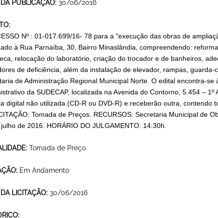
 DA PUBLICAÇÃO:
30/06/2016
TO:
SSO Nº : 01-017.699/16- 78 para a "execução das obras de ampliação
izado à Rua Parnaíba, 30, Bairro Minaslândia, compreendendo: reforma
oteca, relocação do laboratório, criação do trocador e de banheiros, ad
dores de deficiência, além da instalação de elevador, rampas, guarda-c
taria de Administração Regional Municipal Norte. O edital encontra-se
istrativo da SUDECAP, localizada na Avenida do Contorno, 5.454 – 1º A
ia digital não utilizada (CD-R ou DVD-R) e receberão outra, contend
CITAÇÃO: Tomada de Preços. RECURSOS: Secretaria Municipal de O
 julho de 2016. HORÁRIO DO JULGAMENTO: 14:30h.
LIDADE:
Tomada de Preço
AÇÃO:
Em Andamento
 DA LICITAÇÃO:
30/06/2016
ÓRICO: