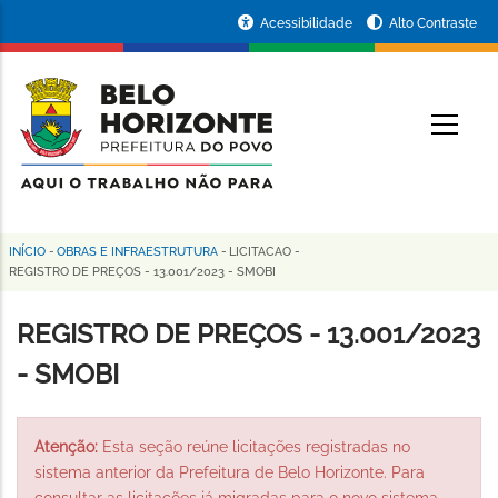
Pular
Portal
Acessibilidade
Alto Contraste
para
da
o
conteúdo
Prefeitura
O
principal
de
Belo
Horizonte
INÍCIO
-
OBRAS E INFRAESTRUTURA
-
LICITACAO
-
Trilha
REGISTRO DE PREÇOS - 13.001/2023 - SMOBI
de
REGISTRO DE PREÇOS - 13.001/2023
navegação
- SMOBI
Atenção:
Esta seção reúne licitações registradas no
sistema anterior da Prefeitura de Belo Horizonte. Para
consultar as licitações já migradas para o novo sistema,