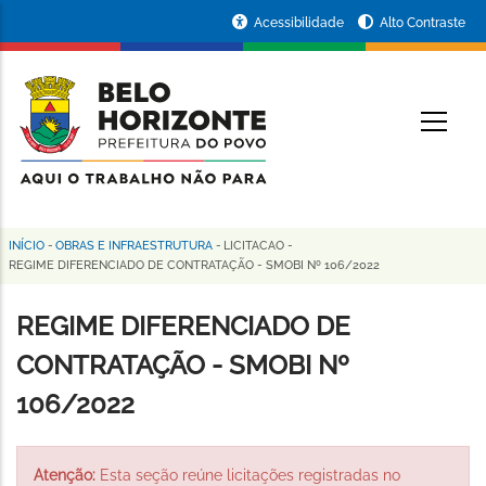
Pular
Portal
Acessibilidade
Alto Contraste
para
da
o
conteúdo
Prefeitura
O
principal
de
Belo
Horizonte
INÍCIO
-
OBRAS E INFRAESTRUTURA
-
LICITACAO
-
Trilha
REGIME DIFERENCIADO DE CONTRATAÇÃO - SMOBI Nº 106/2022
de
REGIME DIFERENCIADO DE
navegação
CONTRATAÇÃO - SMOBI Nº
106/2022
Atenção:
Esta seção reúne licitações registradas no