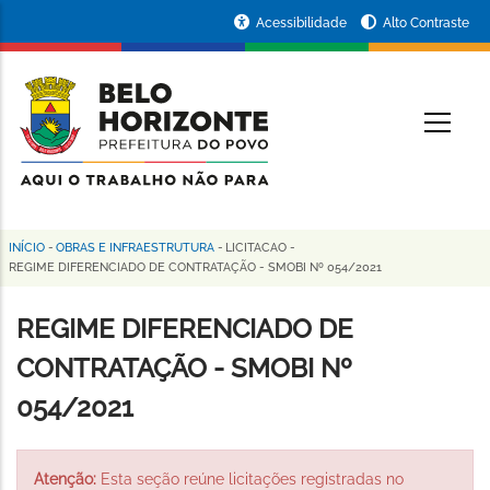
Pular
Portal
Acessibilidade
Alto Contraste
para
da
o
conteúdo
Prefeitura
O
principal
de
Belo
Horizonte
INÍCIO
-
OBRAS E INFRAESTRUTURA
-
LICITACAO
-
Trilha
REGIME DIFERENCIADO DE CONTRATAÇÃO - SMOBI Nº 054/2021
de
REGIME DIFERENCIADO DE
navegação
CONTRATAÇÃO - SMOBI Nº
054/2021
Atenção:
Esta seção reúne licitações registradas no