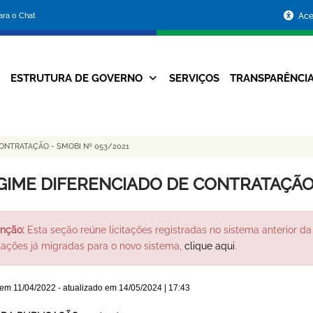
Portal
para o Chat
Ace
da
Prefeitura
ESTRUTURA DE GOVERNO
SERVIÇOS
TRANSPARÊNCI
Navegação
de
Principal
Belo
ONTRATAÇÃO - SMOBI Nº 053/2021
Horizonte
GIME DIFERENCIADO DE CONTRATAÇÃO 
nção:
Esta seção reúne licitações registradas no sistema anterior da 
itações já migradas para o novo sistema,
clique aqui
.
 em
11/04/2022
- atualizado em
14/05/2024 | 17:43