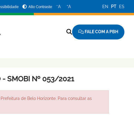
−
+
A
A
EN
PT
ES
ssibilidade
Alto Contraste
FALE COM A PBH
A
- SMOBI Nº 053/2021
Prefeitura de Belo Horizonte. Para consultar as