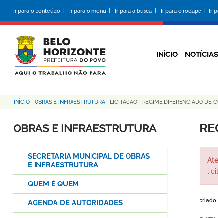
Pular
Ir para o conteúdo |
Ir para o menu |
Ir para a busca |
Ir para o rodapé |
Ir 
para
o
conteúdo
principal
INÍCIO
NOTÍCIAS
INÍCIO
-
OBRAS E INFRAESTRUTURA
-
LICITACAO
-
REGIME DIFERENCIADO DE C
Trilha
de
RE
OBRAS E INFRAESTRUTURA
navegação
SECRETARIA MUNICIPAL DE OBRAS
Ate
E INFRAESTRUTURA
lic
QUEM É QUEM
criado
AGENDA DE AUTORIDADES