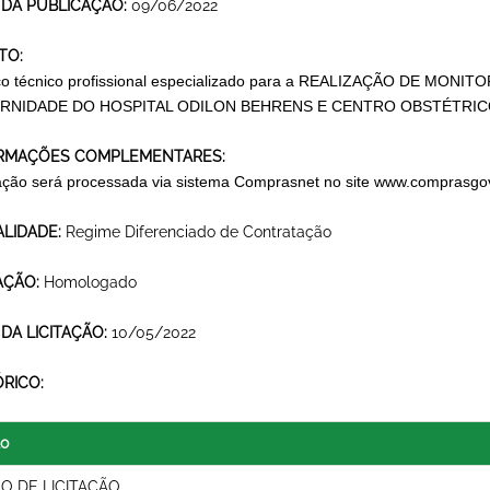
 DA PUBLICAÇÃO:
09/06/2022
TO:
ço técnico profissional especializado para a REALIZAÇÃO DE M
RNIDADE DO HOSPITAL ODILON BEHRENS E CENTRO OBSTÉTRI
RMAÇÕES COMPLEMENTARES:
itação será processada via sistema Comprasnet no site
www.comprasgov
LIDADE:
Regime Diferenciado de Contratação
AÇÃO:
Homologado
 DA LICITAÇÃO:
10/05/2022
ÓRICO:
lo
SO DE LICITAÇÃO