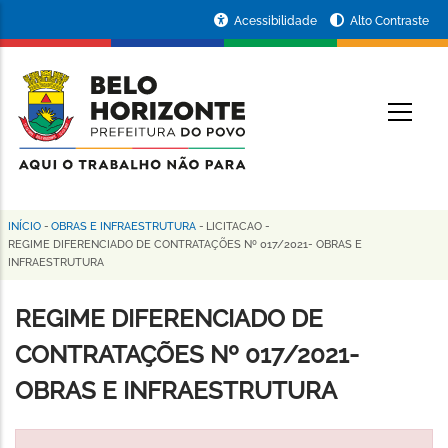
Pular
Portal
Acessibilidade
Alto Contraste
para
da
o
conteúdo
Prefeitura
O
principal
de
Belo
Horizonte
INÍCIO
-
OBRAS E INFRAESTRUTURA
-
LICITACAO
-
Trilha
REGIME DIFERENCIADO DE CONTRATAÇÕES Nº 017/2021- OBRAS E
INFRAESTRUTURA
de
navegação
REGIME DIFERENCIADO DE
CONTRATAÇÕES Nº 017/2021-
OBRAS E INFRAESTRUTURA