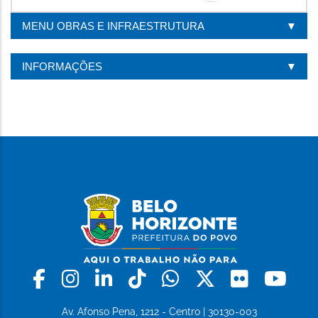
MENU OBRAS E INFRAESTRUTURA
INFORMAÇÕES
Facebook
Instagram
Linkedin
Tiktok
Whatsapp
X
Flickr
Yo
Av. Afonso Pena, 1212 - Centro | 30130-003