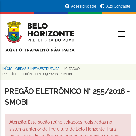
Pular
Portal
Acessibilidade
Alto Contraste
para
da
o
conteúdo
Prefeitura
O
principal
de
Belo
Horizonte
INÍCIO
-
OBRAS E INFRAESTRUTURA
-
LICITACAO
-
Trilha
PREGÃO ELETRÔNICO N° 255/2018 - SMOBI
de
PREGÃO ELETRÔNICO N° 255/2018 -
navegação
SMOBI
Atenção:
Esta seção reúne licitações registradas no
sistema anterior da Prefeitura de Belo Horizonte. Para
consultar as licitações já migradas para o novo sistema,