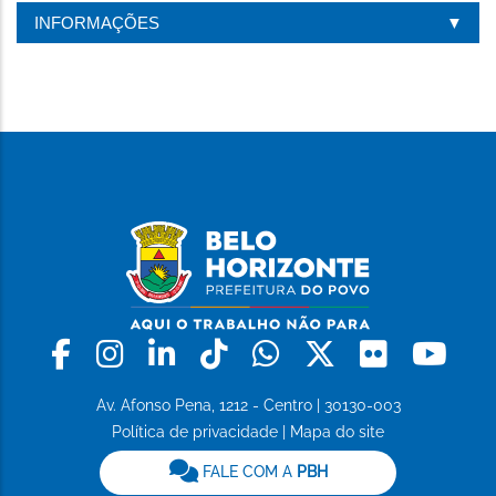
INFORMAÇÕES
Facebook
Instagram
Linkedin
Tiktok
Whatsapp
X
Flickr
Yo
Av. Afonso Pena, 1212 - Centro | 30130-003
Política de privacidade
|
Mapa do site
FALE COM A
PBH