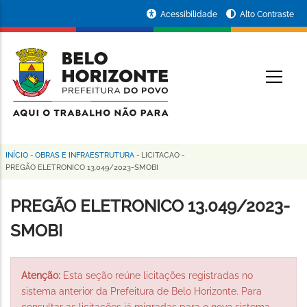
Pular
Portal
Acessibilidade
Alto Contraste
para
da
o
conteúdo
Prefeitura
O
principal
de
Belo
Horizonte
INÍCIO
-
OBRAS E INFRAESTRUTURA
-
LICITACAO
-
Trilha
PREGÃO ELETRONICO 13.049/2023-SMOBI
de
PREGÃO ELETRONICO 13.049/2023-
navegação
SMOBI
Atenção:
Esta seção reúne licitações registradas no
sistema anterior da Prefeitura de Belo Horizonte. Para
consultar as licitações já migradas para o novo sistema,