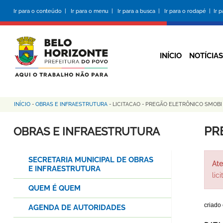
Pular
Ir para o conteúdo |
Ir para o menu |
Ir para a busca |
Ir para o rodapé |
Ir 
para
o
conteúdo
principal
INÍCIO
NOTÍCIAS
INÍCIO
-
OBRAS E INFRAESTRUTURA
-
LICITACAO
-
PREGÃO ELETRÔNICO SMOBI 
Trilha
de
PR
OBRAS E INFRAESTRUTURA
navegação
SECRETARIA MUNICIPAL DE OBRAS
Ate
E INFRAESTRUTURA
lic
QUEM É QUEM
criado
AGENDA DE AUTORIDADES