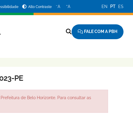
−
+
A
A
EN
PT
ES
ssibilidade
Alto Contraste
FALE COM A PBH
A
023-PE
Prefeitura de Belo Horizonte. Para consultar as