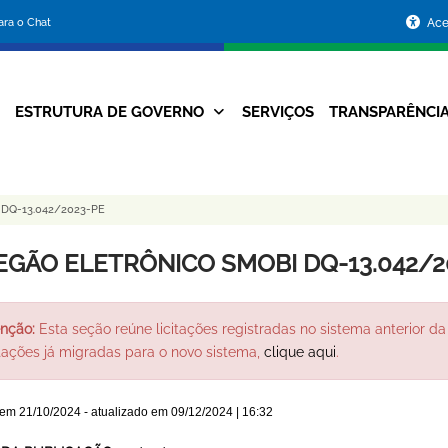
Portal
para o Chat
Ace
da
Prefeitura
ESTRUTURA DE GOVERNO
SERVIÇOS
TRANSPARÊNCI
Navegação
de
Principal
Belo
DQ-13.042/2023-PE
Horizonte
EGÃO ELETRÔNICO SMOBI DQ-13.042/2
nção:
Esta seção reúne licitações registradas no sistema anterior da 
itações já migradas para o novo sistema,
clique aqui
.
 em
21/10/2024
- atualizado em
09/12/2024 | 16:32