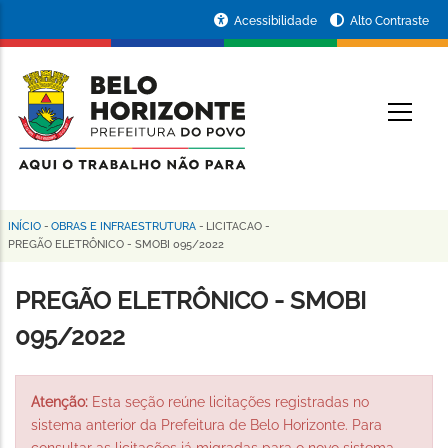
Pular
Portal
Acessibilidade
Alto Contraste
para
da
o
conteúdo
Prefeitura
O
principal
de
Belo
Horizonte
INÍCIO
-
OBRAS E INFRAESTRUTURA
-
LICITACAO
-
Trilha
PREGÃO ELETRÔNICO - SMOBI 095/2022
de
PREGÃO ELETRÔNICO - SMOBI
navegação
095/2022
Atenção:
Esta seção reúne licitações registradas no
sistema anterior da Prefeitura de Belo Horizonte. Para
consultar as licitações já migradas para o novo sistema,