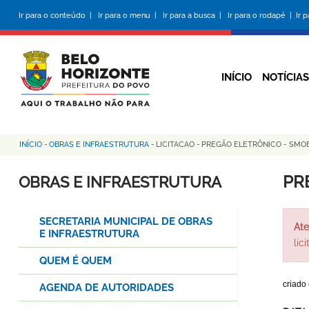
Pular
Ir para o conteúdo |
Ir para o menu |
Ir para a busca |
Ir para o rodapé |
Ir 
para
o
conteúdo
principal
INÍCIO
NOTÍCIAS
INÍCIO
-
OBRAS E INFRAESTRUTURA
-
LICITACAO
-
PREGÃO ELETRÔNICO - SMOB
Trilha
de
PR
OBRAS E INFRAESTRUTURA
navegação
SECRETARIA MUNICIPAL DE OBRAS
Ate
E INFRAESTRUTURA
lic
QUEM É QUEM
criado
AGENDA DE AUTORIDADES