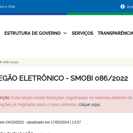
Portal
para o Chat
Ace
da
Prefeitura
ESTRUTURA DE GOVERNO
SERVIÇOS
TRANSPARÊNCI
Navegação
de
Principal
Belo
I 086/2022
Horizonte
EGÃO ELETRÔNICO - SMOBI 086/2022
nção:
Esta seção reúne licitações registradas no sistema anterior da 
itações já migradas para o novo sistema,
clique aqui
.
 em
24/10/2022
- atualizado em
17/05/2024 | 13:57