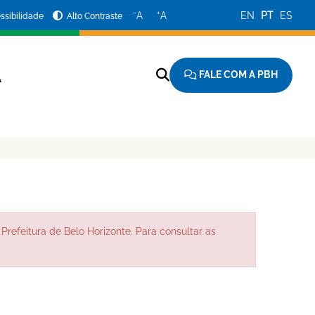
−
+
A
A
EN
PT
ES
ssibilidade
Alto Contraste
FALE COM A PBH
A
Prefeitura de Belo Horizonte. Para consultar as