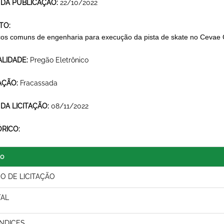
 DA PUBLICAÇÃO:
22/10/2022
TO:
ços comuns de engenharia para execução da pista de skate no Cevae
LIDADE:
Pregão Eletrônico
AÇÃO:
Fracassada
 DA LICITAÇÃO:
08/11/2022
ÓRICO:
lo
SO DE LICITAÇÃO
TAL
NDICES