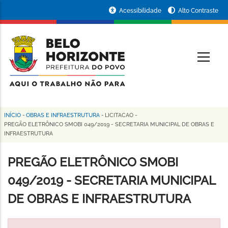
Pular
Portal
Acessibilidade
Alto Contraste
para
da
o
conteúdo
Prefeitura
O
principal
de
Belo
Horizonte
INÍCIO
-
OBRAS E INFRAESTRUTURA
-
LICITACAO
-
Trilha
PREGÃO ELETRÔNICO SMOBI 049/2019 - SECRETARIA MUNICIPAL DE OBRAS E
INFRAESTRUTURA
de
navegação
PREGÃO ELETRÔNICO SMOBI
049/2019 - SECRETARIA MUNICIPAL
DE OBRAS E INFRAESTRUTURA