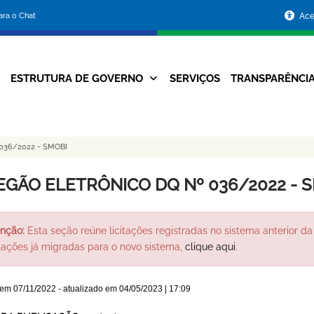
Portal
para o Chat
Ace
da
Prefeitura
ESTRUTURA DE GOVERNO
SERVIÇOS
TRANSPARÊNCI
Navegação
de
Principal
Belo
036/2022 - SMOBI
Horizonte
EGÃO ELETRÔNICO DQ Nº 036/2022 - 
nção:
Esta seção reúne licitações registradas no sistema anterior da 
itações já migradas para o novo sistema,
clique aqui
.
 em
07/11/2022
- atualizado em
04/05/2023 | 17:09