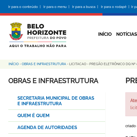
Pular
Ir para o conteúdo |
Ir para o menu |
Ir para a busca |
Ir para o rodapé |
Ir 
para
o
conteúdo
principal
INÍCIO
NOTÍCIAS
INÍCIO
-
OBRAS E INFRAESTRUTURA
-
LICITACAO
-
PREGÃO ELETRÔNICO DQ Nº 
Trilha
de
PR
OBRAS E INFRAESTRUTURA
navegação
SECRETARIA MUNICIPAL DE OBRAS
Ate
E INFRAESTRUTURA
lic
QUEM É QUEM
criado
AGENDA DE AUTORIDADES