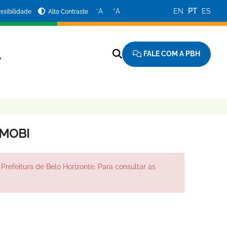
−
+
A
A
EN
PT
ES
ssibilidade
Alto Contraste
FALE COM A PBH
A
SMOBI
Prefeitura de Belo Horizonte. Para consultar as