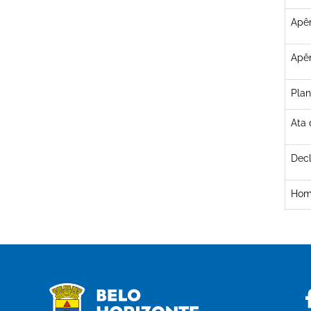
Apên
Apên
Plan
Ata 
Decl
Hom