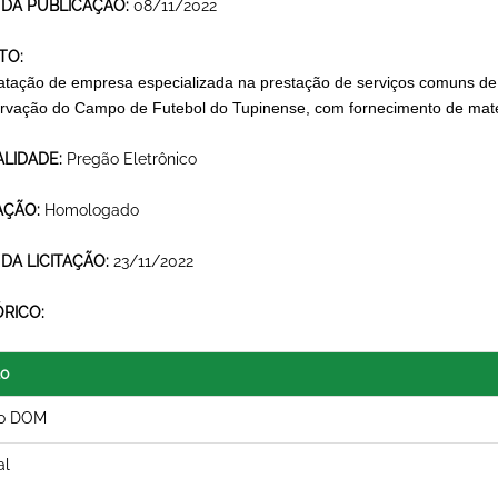
 DA PUBLICAÇÃO:
08/11/2022
TO:
atação de empresa especializada na prestação de serviços comuns d
rvação do Campo de Futebol do Tupinense, com fornecimento de mate
LIDADE:
Pregão Eletrônico
AÇÃO:
Homologado
 DA LICITAÇÃO:
23/11/2022
ÓRICO:
lo
so DOM
al