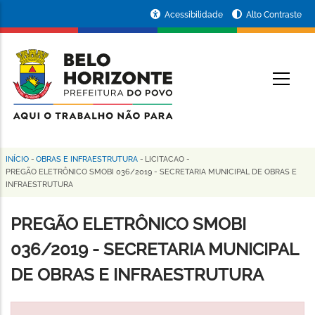
Pular
Portal
Acessibilidade
Alto Contraste
para
da
o
conteúdo
Prefeitura
O
principal
de
Belo
Horizonte
INÍCIO
-
OBRAS E INFRAESTRUTURA
-
LICITACAO
-
Trilha
PREGÃO ELETRÔNICO SMOBI 036/2019 - SECRETARIA MUNICIPAL DE OBRAS E
INFRAESTRUTURA
de
navegação
PREGÃO ELETRÔNICO SMOBI
036/2019 - SECRETARIA MUNICIPAL
DE OBRAS E INFRAESTRUTURA