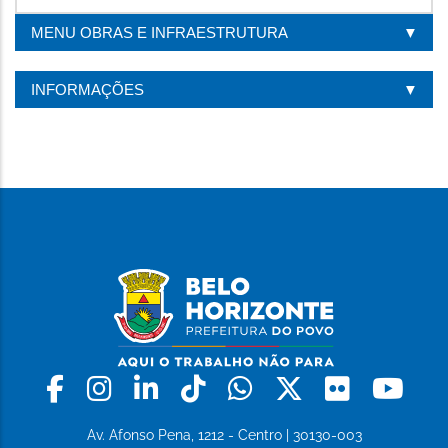
MENU OBRAS E INFRAESTRUTURA
INFORMAÇÕES
Facebook
Instagram
Linkedin
Tiktok
Whatsapp
X
Flickr
Yo
Av. Afonso Pena, 1212 - Centro | 30130-003