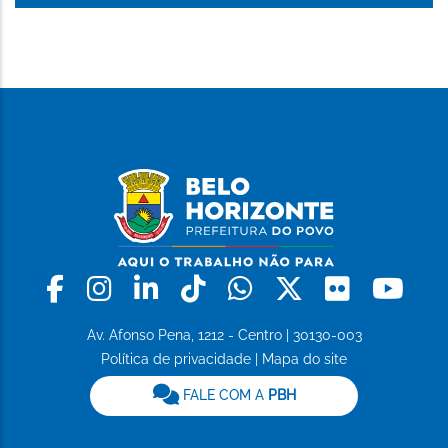
Facebook
Instagram
Linkedin
Tiktok
Whatsapp
X
Flickr
Yo
Av. Afonso Pena, 1212 - Centro | 30130-003
Política de privacidade
|
Mapa do site
FALE COM A
PBH