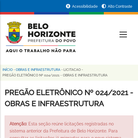
Pular
Portal
Acessibilidade
Alto Contraste
para
da
o
conteúdo
Prefeitura
O
principal
de
Belo
Horizonte
INÍCIO
-
OBRAS E INFRAESTRUTURA
-
LICITACAO
-
Trilha
PREGÃO ELETRÔNICO Nº 024/2021 - OBRAS E INFRAESTRUTURA
de
PREGÃO ELETRÔNICO Nº 024/2021 -
navegação
OBRAS E INFRAESTRUTURA
Atenção:
Esta seção reúne licitações registradas no
sistema anterior da Prefeitura de Belo Horizonte. Para
consultar as licitações já migradas para o novo sistema,