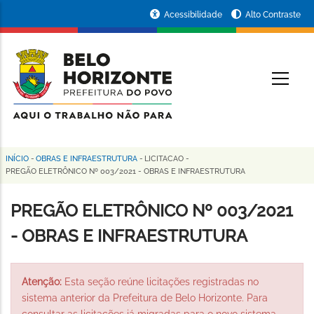
Pular
Portal
Acessibilidade
Alto Contraste
para
da
o
conteúdo
Prefeitura
O
principal
de
Belo
Horizonte
INÍCIO
-
OBRAS E INFRAESTRUTURA
-
LICITACAO
-
Trilha
PREGÃO ELETRÔNICO Nº 003/2021 - OBRAS E INFRAESTRUTURA
de
PREGÃO ELETRÔNICO Nº 003/2021
navegação
- OBRAS E INFRAESTRUTURA
Atenção:
Esta seção reúne licitações registradas no
sistema anterior da Prefeitura de Belo Horizonte. Para
consultar as licitações já migradas para o novo sistema,