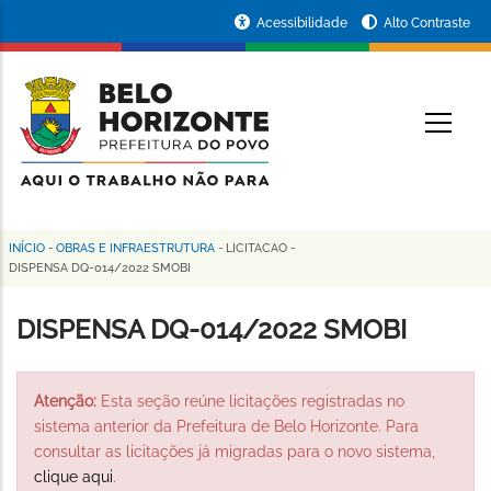
Pular
Portal
Acessibilidade
Alto Contraste
para
da
o
conteúdo
Prefeitura
O
principal
de
Belo
Horizonte
INÍCIO
-
OBRAS E INFRAESTRUTURA
-
LICITACAO
-
Trilha
DISPENSA DQ-014/2022 SMOBI
de
DISPENSA DQ-014/2022 SMOBI
navegação
Atenção:
Esta seção reúne licitações registradas no
sistema anterior da Prefeitura de Belo Horizonte. Para
consultar as licitações já migradas para o novo sistema,
clique aqui
.