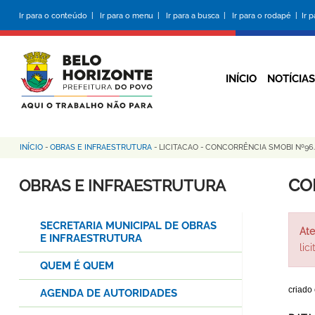
Pular
Ir para o conteúdo |
Ir para o menu |
Ir para a busca |
Ir para o rodapé |
Ir 
para
o
conteúdo
principal
INÍCIO
NOTÍCIAS
INÍCIO
-
OBRAS E INFRAESTRUTURA
-
LICITACAO
-
CONCORRÊNCIA SMOBI Nº96.
Trilha
de
CO
OBRAS E INFRAESTRUTURA
navegação
SECRETARIA MUNICIPAL DE OBRAS
Ate
E INFRAESTRUTURA
lic
QUEM É QUEM
criado
AGENDA DE AUTORIDADES