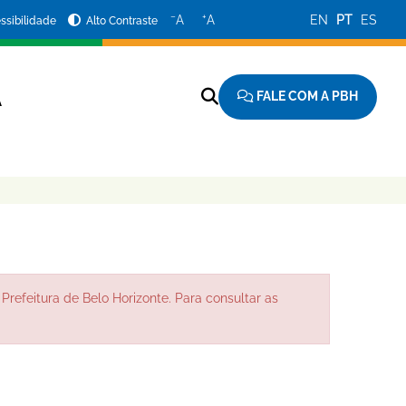
−
+
A
A
EN
PT
ES
ssibilidade
Alto Contraste
FALE COM A PBH
A
Prefeitura de Belo Horizonte. Para consultar as