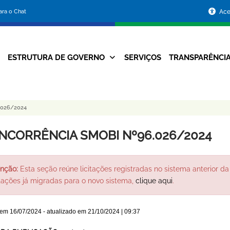
Portal
para o Chat
Ace
da
Prefeitura
ESTRUTURA DE GOVERNO
SERVIÇOS
TRANSPARÊNCI
Navegação
de
Principal
Belo
026/2024
Horizonte
NCORRÊNCIA SMOBI Nº96.026/2024
nção:
Esta seção reúne licitações registradas no sistema anterior da 
itações já migradas para o novo sistema,
clique aqui
.
 em
16/07/2024
- atualizado em
21/10/2024 | 09:37