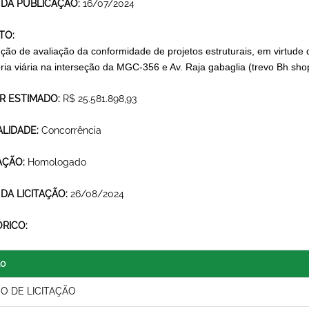
 DA PUBLICAÇÃO:
16/07/2024
TO:
ção de avaliação da conformidade de projetos estruturais, em virtud
ria viária na interseção da MGC-356 e Av. Raja gabaglia (trevo Bh sho
R ESTIMADO:
R$ 25.581.898,93
LIDADE:
Concorrência
AÇÃO:
Homologado
 DA LICITAÇÃO:
26/08/2024
ÓRICO:
lo
SO DE LICITAÇÃO