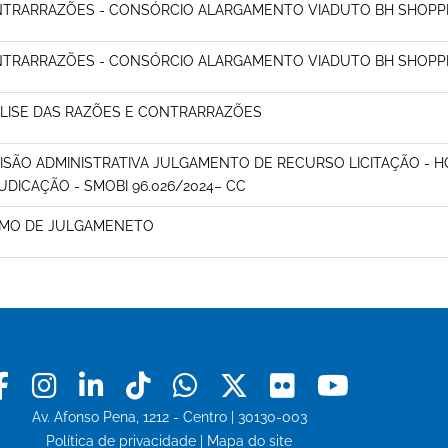
TRARRAZÕES - CONSÓRCIO ALARGAMENTO VIADUTO BH SHOPPIN
TRARRAZÕES - CONSÓRCIO ALARGAMENTO VIADUTO BH SHOPPIN
LISE DAS RAZÕES E CONTRARRAZÕES
ISÃO ADMINISTRATIVA JULGAMENTO DE RECURSO LICITAÇÃO -
UDICAÇÃO - SMOBI 96.026/2024– CC
MO DE JULGAMENETO
Facebook
Instagram
Linkedin
Tiktok
Whatsapp
X
Flickr
Youtu
Av. Afonso Pena, 1212 - Centro | 30130-003
Política de privacidade
|
Mapa do site