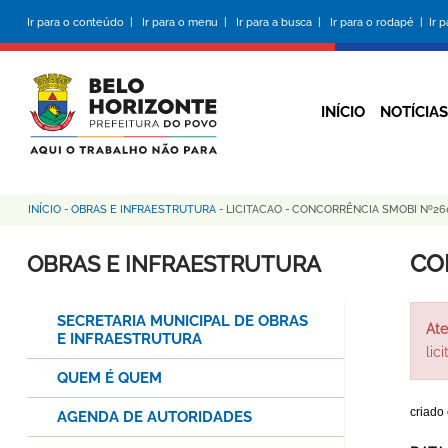
Pular
Ir para o conteúdo |
Ir para o menu |
Ir para a busca |
Ir para o rodapé |
Ir 
para
o
conteúdo
principal
INÍCIO
NOTÍCIAS
INÍCIO
-
OBRAS E INFRAESTRUTURA
-
LICITACAO
-
CONCORRÊNCIA SMOBI Nº26
Trilha
de
CO
OBRAS E INFRAESTRUTURA
navegação
SECRETARIA MUNICIPAL DE OBRAS
Ate
E INFRAESTRUTURA
lic
QUEM É QUEM
criado
AGENDA DE AUTORIDADES