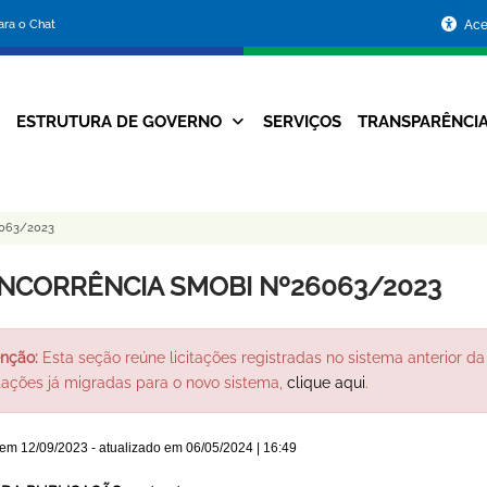
Portal
para o Chat
Ace
da
Prefeitura
ESTRUTURA DE GOVERNO
SERVIÇOS
TRANSPARÊNCI
Navegação
de
Principal
Belo
063/2023
Horizonte
NCORRÊNCIA SMOBI Nº26063/2023
nção:
Esta seção reúne licitações registradas no sistema anterior da 
itações já migradas para o novo sistema,
clique aqui
.
 em
12/09/2023
- atualizado em
06/05/2024 | 16:49