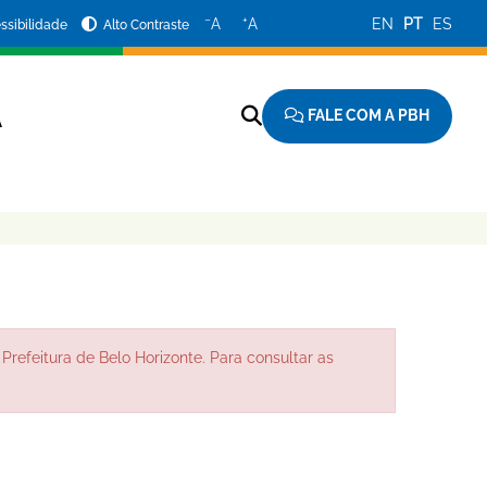
−
+
A
A
EN
PT
ES
ssibilidade
Alto Contraste
FALE COM A PBH
A
Prefeitura de Belo Horizonte. Para consultar as