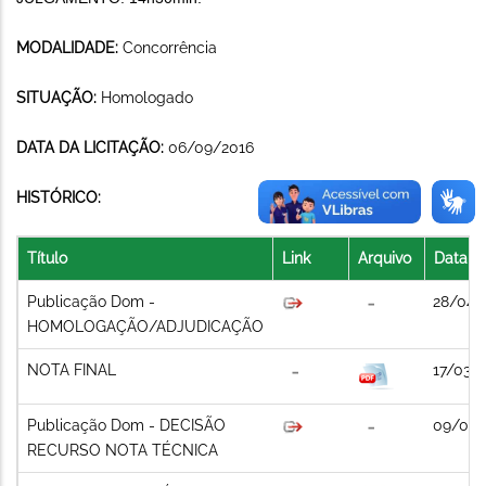
MODALIDADE:
Concorrência
SITUAÇÃO:
Homologado
DATA DA LICITAÇÃO:
06/09/2016
HISTÓRICO:
Título
Link
Arquivo
Data
Publicação Dom -
28/04/
HOMOLOGAÇÃO/ADJUDICAÇÃO
NOTA FINAL
17/03/
Publicação Dom - DECISÃO
09/03/
RECURSO NOTA TÉCNICA