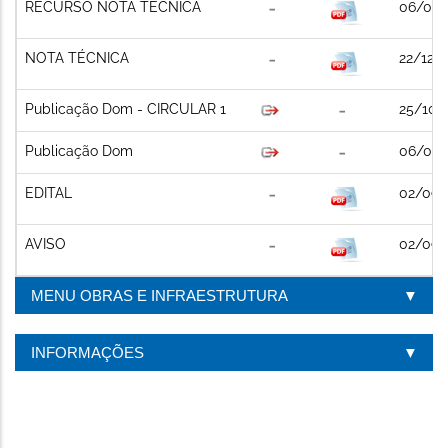
RECURSO NOTA TÉCNICA
06/01/
NOTA TÉCNICA
22/12/
Publicação Dom - CIRCULAR 1
25/10/
Publicação Dom
06/09/
EDITAL
02/09/
AVISO
02/09/
MENU OBRAS E INFRAESTRUTURA
INFORMAÇÕES