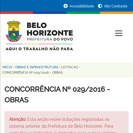
Pular
Portal
Acessibilidade
Alto Contraste
para
da
o
conteúdo
Prefeitura
O
principal
de
Belo
Horizonte
INÍCIO
-
OBRAS E INFRAESTRUTURA
-
LICITACAO
-
Trilha
CONCORRÊNCIA Nº 029/2016 - OBRAS
de
CONCORRÊNCIA Nº 029/2016 -
navegação
OBRAS
Atenção:
Esta seção reúne licitações registradas no
sistema anterior da Prefeitura de Belo Horizonte. Para
consultar as licitações já migradas para o novo sistema,