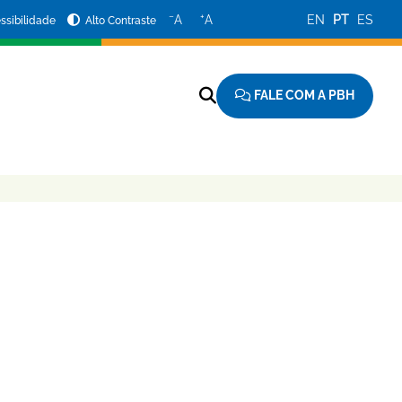
−
+
A
A
EN
PT
ES
ssibilidade
Alto Contraste
FALE COM A PBH