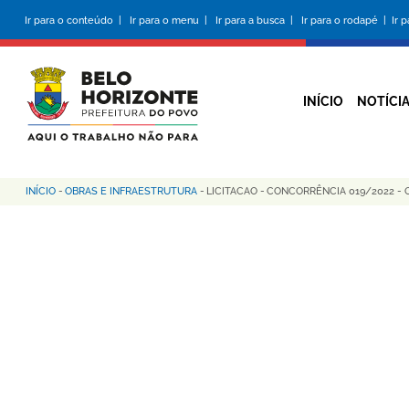
Pular
Ir para o conteúdo |
Ir para o menu |
Ir para a busca |
Ir para o rodapé |
Ir 
para
o
conteúdo
principal
INÍCIO
NOTÍCI
Trilha
INÍCIO
-
OBRAS E INFRAESTRUTURA
-
LICITACAO
-
CONCORRÊNCIA 019/2022 - 
de
navegação